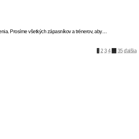
nia. Prosíme všetkých zápasníkov a trénerov, aby…
1
2
3
4
…
35
ďalšia