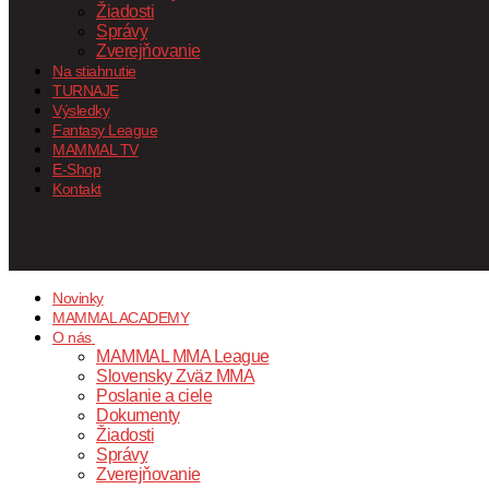
Žiadosti
Správy
Zverejňovanie
Na stiahnutie
TURNAJE
Výsledky
Fantasy League
MAMMAL TV
E-Shop
Kontakt
Novinky
MAMMAL ACADEMY
O nás
MAMMAL MMA League
Slovensky Zväz MMA
Poslanie a ciele
Dokumenty
Žiadosti
Správy
Zverejňovanie