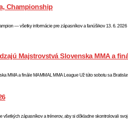
ava, Championship
on — všetky informácie pre zápasníkov a fanúšikov 13. 6. 2026
ichádzajú Majstrovstvá Slovenska MMA a
lovenska MMA a finále MAMMAL MMA League Už túto sobotu sa Brati
26
všetkých zápasníkov a trénerov, aby si dôkladne skontrolovali svo