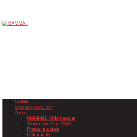
Novinky
MAMMAL ACADEMY
O nás
MAMMAL MMA League
Slovensky Zväz MMA
Poslanie a ciele
Dokumenty