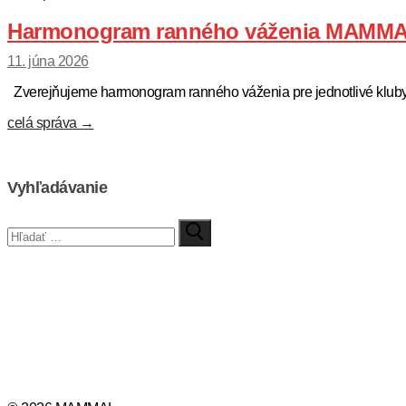
Harmonogram ranného váženia MAMMAL 
11. júna 2026
Zverejňujeme harmonogram ranného váženia pre jednotlivé kluby 
celá správa →
Stránkovanie
príspevkov
Vyhľadávanie
Hľadať: