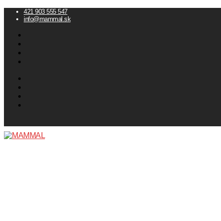
Preskočiť
Menu
Zavrieť
421 903 555 547
info@mammal.sk
na
obsah