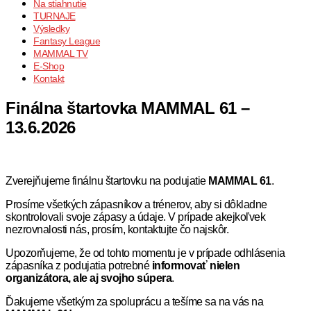
Na stiahnutie
TURNAJE
Výsledky
Fantasy League
MAMMAL TV
E-Shop
Kontakt
Finálna štartovka MAMMAL 61 –
13.6.2026
Zverejňujeme finálnu štartovku na podujatie
MAMMAL 61
.
Prosíme všetkých zápasníkov a trénerov, aby si dôkladne
skontrolovali svoje zápasy a údaje. V prípade akejkoľvek
nezrovnalosti nás, prosím, kontaktujte čo najskôr.
Upozorňujeme, že od tohto momentu je v prípade odhlásenia
zápasníka z podujatia potrebné
informovať nielen
organizátora, ale aj svojho súpera
.
Ďakujeme všetkým za spoluprácu a tešíme sa na vás na