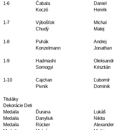
1-6
Čabala
Daniel
Koczó
Henrik
1-7
Výbošťok
Michal
Chudý
Matej
1-8
Puhák
Andrej
Konzelmann
Jonathan
1-9
Hadmashi
Oleksandr
Somogyi
Krisztián
1-10
Cajchan
Ľubomír
Pivnik
Dominik
Tituláky
Dekorácie Deti
Medaila
Ďurana
Lukáš
Medaila
Danyliuk
Nikita
Medaila
Rücker
Alexander