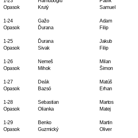
1-23
Harnuboglu
Patrik
Opasok
Krutý
Samuel
1-24
Gažo
Adam
Opasok
Ďurana
Filip
1-25
Ďurana
Jakub
Opasok
Sivak
Filip
1-26
Nemeš
Milan
Opasok
Mihok
Šimon
1-27
Deák
Matúš
Opasok
Bazsó
Erhan
1-28
Sebastian
Martos
Opasok
Olianka
Matej
1-29
Benko
Martin
Opasok
Guzmický
Oliver