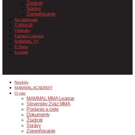
Žiadosti
Správy
Zverejňovanie
Na stiahnutie
TURNAJE
Výsledky
Fantasy League
MAMMAL TV
E-Shop
Kontakt
Novinky
MAMMAL ACADEMY
O nás
MAMMAL MMA League
Slovensky Zväz MMA
Poslanie a ciele
Dokumenty
Žiadosti
Správy
Zverejňovanie