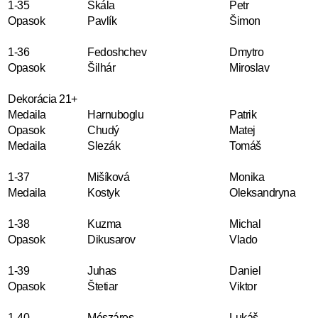
1-35
Skála
Petr
Opasok
Pavlík
Šimon
1-36
Fedoshchev
Dmytro
Opasok
Šilhár
Miroslav
Dekorácia 21+
Medaila
Harnuboglu
Patrik
Opasok
Chudý
Matej
Medaila
Slezák
Tomáš
1-37
Mišíková
Monika
Medaila
Kostyk
Oleksandryna
1-38
Kuzma
Michal
Opasok
Dikusarov
Vlado
1-39
Juhas
Daniel
Opasok
Štetiar
Viktor
1-40
Mészáros
Lukáš