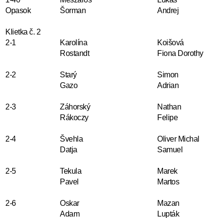
Opasok
Šorman
Andrej
Klietka č. 2
2-1
Karolína
Koišová
Rostandt
Fiona Dorothy
2-2
Starý
Simon
Gazo
Adrian
2-3
Záhorský
Nathan
Rákoczy
Felipe
2-4
Švehla
Oliver Michal
Datja
Samuel
2-5
Tekula
Marek
Pavel
Martos
2-6
Oskar
Mazan
Adam
Lupták