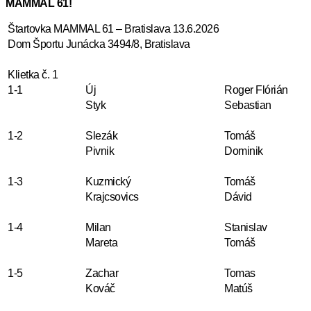
MAMMAL 61!
Štartovka MAMMAL 61 – Bratislava 13.6.2026
Dom Športu Junácka 3494/8, Bratislava
Klietka č. 1
1-1
Új
Roger Flórián
Styk
Sebastian
1-2
Slezák
Tomáš
Pivnik
Dominik
1-3
Kuzmický
Tomáš
Krajcsovics
Dávid
1-4
Milan
Stanislav
Mareta
Tomáš
1-5
Zachar
Tomas
Kováč
Matúš