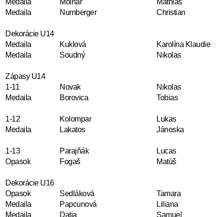
Medaila
Molnár
Mathias
Medaila
Nurnberger
Christian
Dekorácie U14
Medaila
Kuklová
Karolína Klaudie
Medaila
Soudný
Nikolas
Zápasy U14
1-11
Novak
Nikolas
Medaila
Borovica
Tobias
1-12
Kolompar
Lukas
Medaila
Lakatos
Jánoska
1-13
Parajňák
Lucas
Opasok
Fogaš
Matúš
Dekorácie U16
Opasok
Sedláková
Tamara
Medaila
Papcunová
Liliana
Medaila
Datja
Samuel