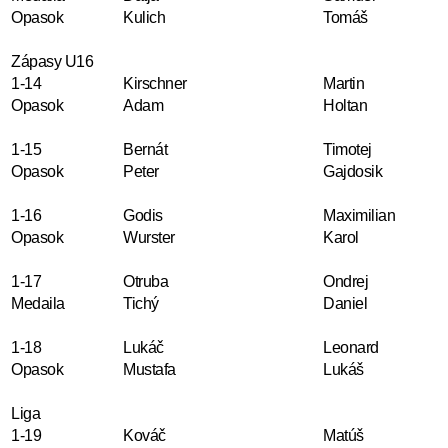
Opasok
Kulich
Tomáš
Zápasy U16
1-14
Kirschner
Martin
Opasok
Adam
Holtan
1-15
Bernát
Timotej
Opasok
Peter
Gajdosik
1-16
Godis
Maximilian
Opasok
Wurster
Karol
1-17
Otruba
Ondrej
Medaila
Tichý
Daniel
1-18
Lukáč
Leonard
Opasok
Mustafa
Lukáš
Liga
1-19
Kováč
Matúš