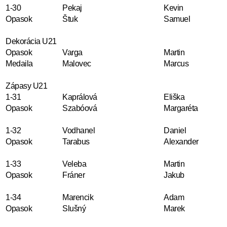
1-30
Pekaj
Kevin
Opasok
Štuk
Samuel
Dekorácia U21
Opasok
Varga
Martin
Medaila
Malovec
Marcus
Zápasy U21
1-31
Kaprálová
Eliška
Opasok
Szabóová
Margaréta
1-32
Vodhanel
Daniel
Opasok
Tarabus
Alexander
1-33
Veleba
Martin
Opasok
Fráner
Jakub
1-34
Marencik
Adam
Opasok
Slušný
Marek