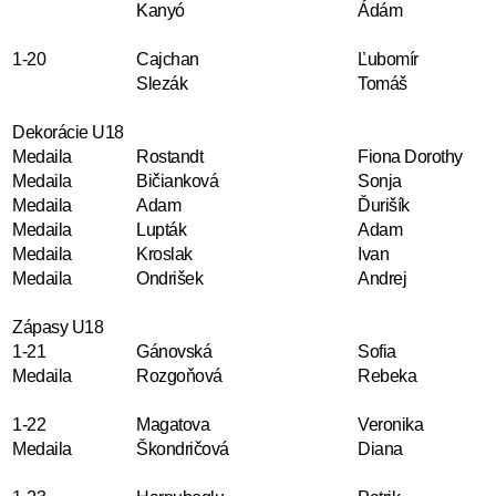
Kanyó
Ádám
1-20
Cajchan
Ľubomír
Slezák
Tomáš
Dekorácie U18
Medaila
Rostandt
Fiona Dorothy
Medaila
Bičianková
Sonja
Medaila
Adam
Ďurišík
Medaila
Lupták
Adam
Medaila
Kroslak
Ivan
Medaila
Ondrišek
Andrej
Zápasy U18
1-21
Gánovská
Sofia
Medaila
Rozgoňová
Rebeka
1-22
Magatova
Veronika
Medaila
Škondričová
Diana